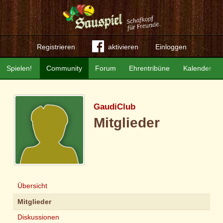
Registrieren
aktivieren
Einloggen
Spielen!
Community
Forum
Ehrentribüne
Kalender
GaudiClub
Mitglieder
Übersicht
Mitglieder
Diskussionen