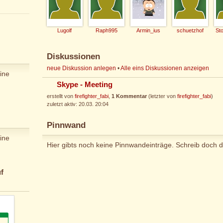
Lugolf
Raph995
Armin_ius
schuetzhof
Diskussionen
neue Diskussion anlegen
•
Alle eins Diskussionen anzeigen
ine
Skype - Meeting
erstellt von
firefighter_fabi
,
1 Kommentar
(letzter von
firefighter_fabi
)
zuletzt aktiv: 20.03. 20:04
Pinnwand
ine
Hier gibts noch keine Pinnwandeinträge. Schreib doch d
f