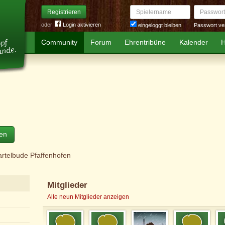
Spielername
Passwort
Registrieren
oder
Login aktivieren
Passwort ve
eingeloggt bleiben
Community
Forum
Ehrentribüne
Kalender
H
ten
rtelbude Pfaffenhofen
Mitglieder
Alle neun Mitglieder anzeigen