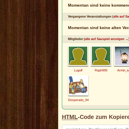
Momentan sind keine kommend
Vergangene Veranstaltungen (
alle auf 
Momentan sind keine alten Ver
Mitglieder (
alle auf Sauspiel anzeigen →
Lugolf
Raph995
Armin_i
Desperado_94
HTML
-Code zum Kopier