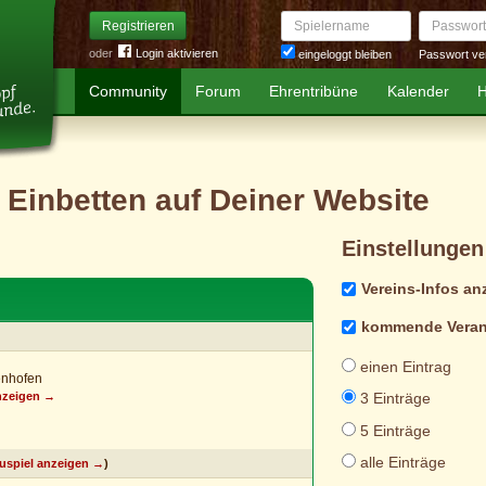
Spielername
Passwort
Registrieren
oder
Login aktivieren
Passwort ve
eingeloggt bleiben
Community
Forum
Ehrentribüne
Kalender
H
 Einbetten auf Deiner Website
Einstellungen
Vereins-Infos an
kommende Veran
einen Eintrag
enhofen
anzeigen →
3 Einträge
5 Einträge
alle Einträge
auspiel anzeigen →
)