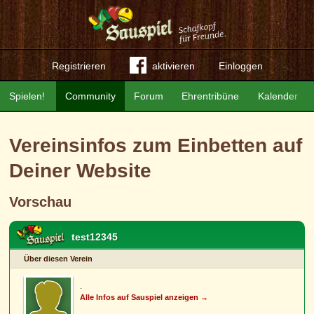
Registrieren
aktivieren
Einloggen
Spielen!
Community
Forum
Ehrentribüne
Kalender
Vereinsinfos zum Einbetten auf
Deiner Website
Vorschau
test12345
Über diesen Verein
.
Alle Infos auf Sauspiel anzeigen →