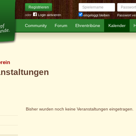
Spielername
Passwort
Registrieren
oder
Login aktivieren
Passwort ve
eingeloggt bleiben
Community
Forum
Ehrentribüne
Kalender
H
rein
anstaltungen
Bisher wurden noch keine Veranstaltungen eingetragen.