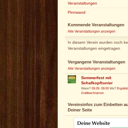
Veranstaltungen
Pinnwand
Kommende Veranstaltungen
Alle Veranstaltungen anzeigen
In diesem Verein wurden noch ke
Veranstaltungen eingetragen.
Vergangene Veranstaltungen
Alle Veranstaltungen anzeigen
Sommerfest mit
Schafkopftunier
Wann?
09.09. 09:00
Wo?
Ergolds
Goldbachnarren
Vereinsinfos zum Einbetten au
Deiner Seite