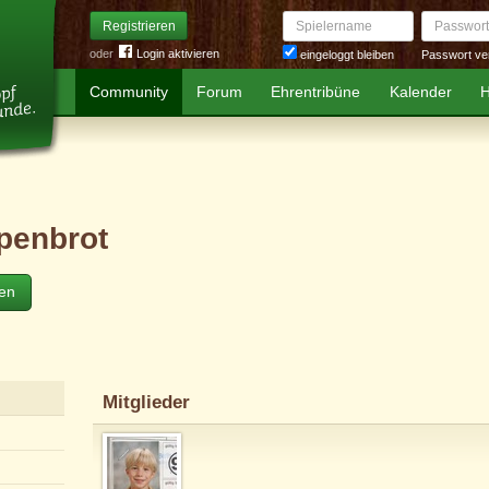
Spielername
Passwort
Registrieren
oder
Login aktivieren
Passwort ve
eingeloggt bleiben
Community
Forum
Ehrentribüne
Kalender
H
penbrot
ten
Mitglieder