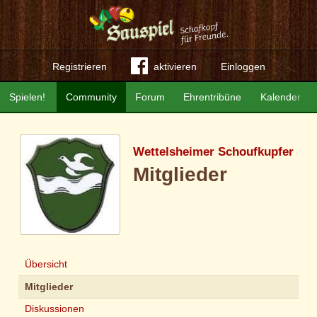
Registrieren
aktivieren
Einloggen
Spielen!
Community
Forum
Ehrentribüne
Kalender
Wettelsheimer Schoufkupfer
Mitglieder
Übersicht
Mitglieder
Diskussionen