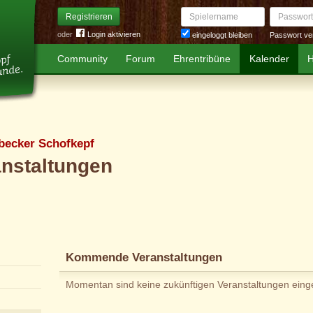
Spielername
Passwort
Registrieren
oder
Login aktivieren
Passwort ve
eingeloggt bleiben
Community
Forum
Ehrentribüne
Kalender
H
ecker Schofkepf
anstaltungen
Kommende Veranstaltungen
Momentan sind keine zukünftigen Veranstaltungen eing