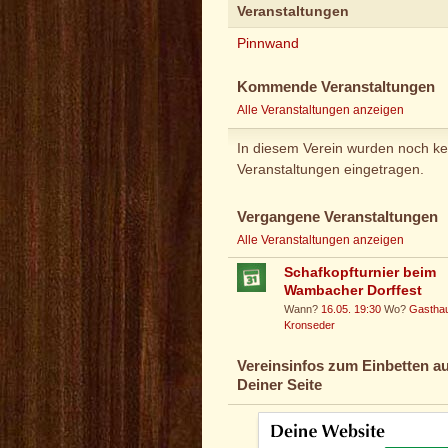
Veranstaltungen
Pinnwand
Kommende Veranstaltungen
Alle Veranstaltungen anzeigen
In diesem Verein wurden noch ke
Veranstaltungen eingetragen.
Vergangene Veranstaltungen
Alle Veranstaltungen anzeigen
Schafkopfturnier beim
Wambacher Dorffest
Wann?
16.05. 19:30
Wo?
Gastha
Kronseder
Vereinsinfos zum Einbetten au
Deiner Seite