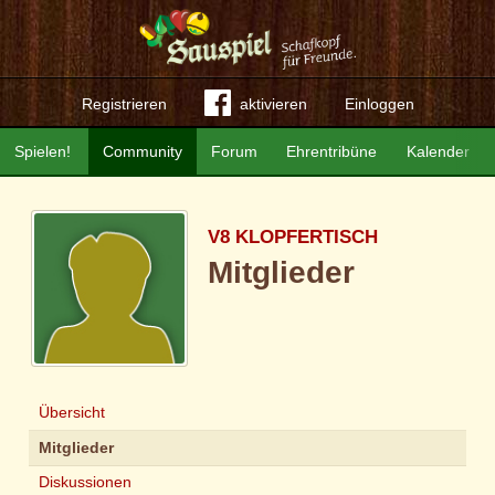
Registrieren
aktivieren
Einloggen
Spielen!
Community
Forum
Ehrentribüne
Kalender
V8 KLOPFERTISCH
Mitglieder
Übersicht
Mitglieder
Diskussionen