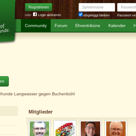
Spielername
Passwort
Registrieren
oder
Login aktivieren
Passwort ve
eingeloggt bleiben
Community
Forum
Ehrentribüne
Kalender
H
ten
pfrunde Langwasser gegen Buchenbühl
Mitglieder